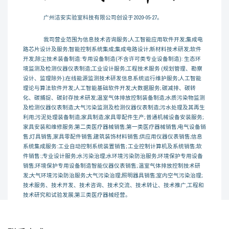
广州洁安实验室科技有限公司创设于2020-05-27。
我司营业范围为信息技术咨询服务;人工智能应用软件开发;集成电
路芯片设计及服务;智能控制系统集成;集成电路设计;新材料技术研发;软件
开发;除尘技术装备制造:专用设备制造(不含许可类专业设备制造): 生态环
境监测及检测仪器仪表制造;工业设计服务;工程技术服务 (规划管理、勘察
设计、监理除外);在线能源监测技术研发信息系统运行维护服务;人工智能
理论与算法软件开发;人工智能基础软件开发;大数据服务; 碳减排、碳转
化、碳捕捉、碳封存技术研发;温室气体排放控制装备制造;水质污染物监测
及检测仪器仪表制造;大气污染监测及检测仪器仪表制造;污水处理及其再生
利用;污泥处理装备制造;家具制造;家具零配件生产; 普通机械设备安装服务;
家具安装和维修服务;第二类医疗器械销售;第一类医疗器械销售;电气设备销
售;灯具销售,家具零配件销售;建筑装饰材料销售;供应用仪器仪表销售;信息
系统集成服务:工业自动控制系统装置销售; 工业控制计算机及系统销售;软
件销售:;专业设计服务;水污染治理;水环境污染防治服务;环境保护专用设备
销售;环境保护专用设备制造智能仪器仪表销售; 温室气体排放控制技术研
发;大气环境污染防治服务;大气污染治理;照明器具销售;室内空气污染治理;
技术服务、技术开发、技术咨询、技术交流、技术转让、技术推广,工程和
技术研究和试验发展;第三类医疗器械经营。